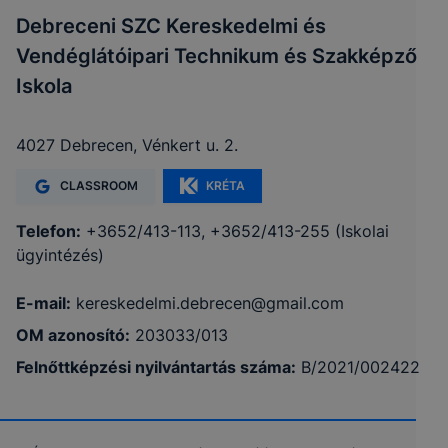
Debreceni SZC Kereskedelmi és
Vendéglátóipari Technikum és Szakképző
Iskola
4027 Debrecen, Vénkert u. 2.
CLASSROOM
KRÉTA
Telefon:
+3652/413-113, +3652/413-255 (Iskolai
ügyintézés)
E-mail:
kereskedelmi.debrecen@gmail.com
OM azonosító:
203033/013
Felnőttképzési nyilvántartás száma:
B/2021/002422