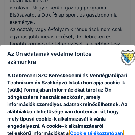
oktatóikkal és az
iskolával. Nagy sikerű a gazdag programú
Elsősavató, a Döknap sport és gasztronómiai
eseményei.
Az osztály vagy évfolyam kirándulások nem csak
egymás jobb megismerését, de Debrecen és
tágabb környezete felfedezését is lehetővé teszi.
Valentin nap alkalmából papír szívecskékre
Az Ön adatainak védelme fontos
írt üzenetekkel kedveskednek a tanulók
számunkra
egymásnak és tanáraiknak. Diákjaink számos
helyi, országos és nemzetközi versenyen érnek el
A Debreceni SZC Kereskedelmi és Vendéglátóipari
remek eredményeket.
Technikum és Szakképző Iskola honlapja cookie-k
Összetartó, baráti közösségek alakulnak ki az
(sütik) formájában információkat tárol az Ön
iskola rendezvényein és kirándulásain, a közös
böngészésre használt eszközén, amely
főzések és
információk személyes adatnak minősülhetnek. Az
sportesemények alkalmával.
alábbiakban lehetősége van dönteni arról, hogy
mely típusú cookie-k alkalmazását kívánja
Mozdulj, Debrecen! programsorozat
engedélyezni. A cookie-k alkalmazásáról
teljeskörű információkat a
Cookie tájékoztatóban
Iskolánk a 2023/2024-es tanévben csatlakozott a