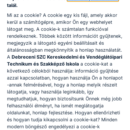
talál.
"Mozdulj Debrecen!" programhoz, melynek célja a
kevésbé aktív illetve az egészségügyi
Mi az a cookie? A cookie egy kis fájl, amely akkor
szakszolgálat által kiszűrt tanulókkal is
kerül a számítógépre, amikor Ön egy webhelyet
megszerettetni a mozgás örömét.
látogat meg. A cookie-k számtalan funkcióval
rendelkeznek. Többek között információt gyűjtenek,
Iskolánk két testnevelő tanára koordinálja a
megjegyzik a látogató egyéni beállításait és
különböző mozgásos feladatokat és a
általánosságban megkönnyítik a honlap használatát.
rendezvényeken való részvételt. Habár a program
A
Debreceni SZC Kereskedelmi és Vendéglátóipari
hivatalosan csak októbertől lesz elérhető heti
Technikum és Szakképző Iskola
a cookie-kat a
rendszerességgel a tanulóink számára, de már a
következő célokból használja: információ gyűjtése
szeptember hónapban megkezdődött a
azzal kapcsolatban, hogyan használja Ön a honlapot
gyermekek válogatása és már két városi
-annak felmérésével, hogy a honlap melyik részeit
rendezvényen is sikeresen részt vettünk.
látogatja, vagy használja leginkább, így
Szeptember 25-én a Dr. vitéz Roncsik Jenő
megtudhatjuk, hogyan biztosítsunk Önnek még jobb
sportnapon iskolánk két csapattal képviseltette
felhasználói élményt, ha ismét meglátogatja
magát az egész napos rendezvényen ahol
oldalunkat, honlap fejlesztése. Hogyan ellenőrizheti
diákjaink nagyon szép eredményt értek el.
és hogyan tudja kikapcsolni a cookie-kat? Minden
Szeptember 27-én a Kratochvil Károly Honvéd
modern böngésző engedélyezi a cookie-k