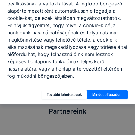
Középiskola és Kollégium sportnapján vettünk
beállításának a változtatását. A legtöbb böngésző
részt 30 fővel. Itt különböző versenyszámokban
alapértelmezettként automatikusan elfogadja a
mérettettünk meg.
cookie-kat, de ezek általában megváltoztathatók.
Felhívjuk figyelmét, hogy mivel a cookie-k célja
A város képviselőjétől kiemelkedő teljesítménye
honlapunk használhatóságának és folyamatainak
elismeréséül Kiss Balázs tanulónk külön díjat
megkönnyítése vagy lehetővé tétele, a cookie-k
kapott.
alkalmazásának megakadályozása vagy törlése által
előfordulhat, hogy felhasználóink nem lesznek
képesek honlapunk funkcióinak teljes körű
használatára, vagy a honlap a tervezettől eltérően
fog működni böngészőjében.
További lehetőségek
Mindet elfogadom
Partnereink