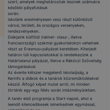
szert, amelyek meghatározóak lesznek számukra
későbbi pályafutásuk
során.
Iskolánk eredményesen vesz részt különböző
városi, területi, és országos versenyeken,
rendezvényeken.
Diákjaink külföldi (német- olasz-, illetve
franciaországi) szakmai gyakorlatokon vehetnek
részt az Erasmus+pályázat keretében. Kiterjedt
határon túli kapcsolatokkal is rendelkezünk a
Határtalanul pályázat, illetve a Rákóczi Szövetség
támogatásával.
Az évente kétszer megjelenő iskolaújság, a
Kerinfo a diákok és a tanárok közreműködésével
készül. Átfogó képet mutat arról, mi minden
történik egy-egy félév során intézményünkben.
A tanév első programja a Start-napok, ahol a
leendő kilencedikesek ismerkednek egymással,