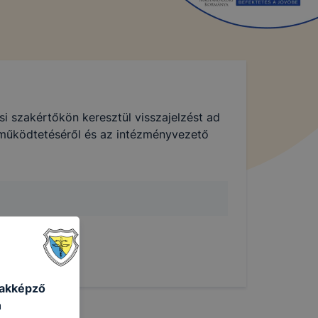
i szakértőkön keresztül visszajelzést ad
 működtetéséről és az intézményvezető
zakképző
n