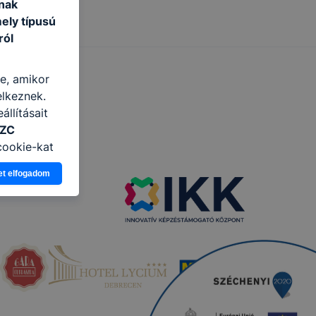
nak
ely típusú
ról
re, amikor
elkeznek.
llításait
SZC
cookie-kat
ban, hogyan
et elfogadom
zeit
ítsunk Önnek
lap
-kat?
ztatását. A
kie-kat, de
ookie-k
 vagy
ése által