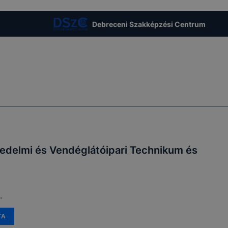
t, hogy felhasználóink nem lesznek képesek honlapunk fun
 használatára, vagy a honlap a tervezettől eltérően fog műk
Debreceni Szakképzési Centrum
ben.
edelmi és Vendéglátóipari Technikum és
.
TA