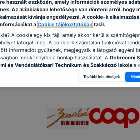
e használt eszközén, amely információk személyes adat
nek. Az alábbiakban lehetősége van dönteni arról, hogy m
lkalmazását kívánja engedélyezni. A cookie-k alkalmazásá
információkat a
Cookie tájékoztatóban
talál.
kie? A cookie egy kis fájl, amely akkor kerül a számítógép
helyet látogat meg. A cookie-k számtalan funkcióval rend
tt információt gyűjtenek, megjegyzik a látogató egyéni beá
sságban megkönnyítik a honlap használatát. A
Debreceni 
mi és Vendéglátóipari Technikum és Szakképző Iskola
a 
 célokból használja: információ gyűjtése azzal kapcsolat
További lehetőségek
Mind
n a honlapot -annak felmérésével, hogy a honlap melyik rés
vagy használja leginkább, így megtudhatjuk, hogyan biztos
lhasználói élményt, ha ismét meglátogatja oldalunkat, hon
. Hogyan ellenőrizheti és hogyan tudja kikapcsolni a cookie
rn böngésző engedélyezi a cookie-k beállításának a válto
ngésző alapértelmezettként automatikusan elfogadja a coo
ban megváltoztathatók. Felhívjuk figyelmét, hogy mivel a c
apunk használhatóságának és folyamatainak megkönnyítése
tele, a cookie-k alkalmazásának megakadályozása vagy törl