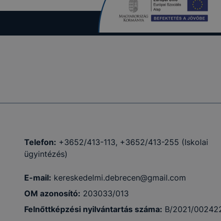
kcióinak
ödni
Telefon:
+3652/413-113, +3652/413-255 (Iskolai
ügyintézés)
E-mail:
kereskedelmi.debrecen@gmail.com
OM azonosító:
203033/013
Felnőttképzési nyilvántartás száma:
B/2021/00242