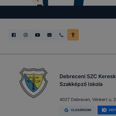
előfordulha
teljes körű
böngészőjé
Debreceni SZC Keresk
Szakképző Iskola
4027 Debrecen, Vénkert u. 2
CLASSROOM
KRÉ