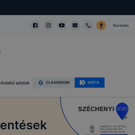
ő
érdekű adatok
CLASSROOM
KRÉTA
lentések