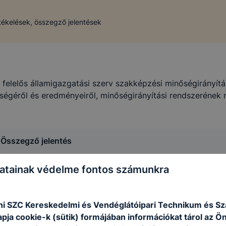
tékelések, összegző jelentések
elelős államigazgatási szerv szakképzési minőségirányítás
égéről és eredményeiről, minőségirányítási rendszerének
 Összegző jelentés
atainak védelme fontos számunkra
i SZC Kereskedelmi és Vendéglátóipari Technikum és S
apja cookie-k (sütik) formájában információkat tárol az Ö