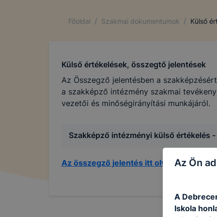
/
/
Főoldal
Szakmai dokumentumok
Külső ér
Külső értékelések, összegtő jelentések
Az Összegző jelentésben a szakképzésért f
a szakképző intézmény szakmai tevékenys
vezetői és minőségirányítási munkájáról.
Szakképző intézményi külső értékelés -
Az Ön ad
Az összegző jelentés itt olvasható
A Debrecen
Iskola honl