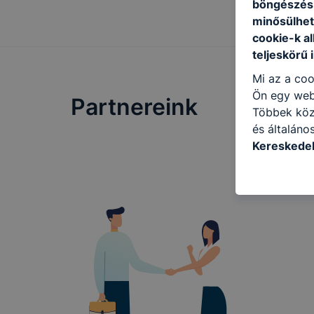
böngészésr
minősülhet
cookie-k a
teljeskörű 
Mi az a coo
Ön egy web
Partnereink
Többek közö
és általáno
Kereskedel
a következő
használja Ö
látogatja, 
még jobb fe
fejlesztése
Minden mode
legtöbb bö
ezek általá
célja honl
lehetővé té