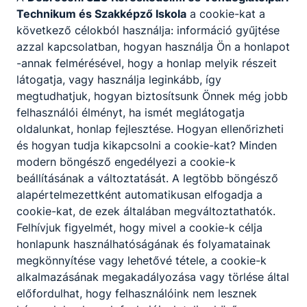
Technikum és Szakképző Iskola
a cookie-kat a
következő célokból használja: információ gyűjtése
azzal kapcsolatban, hogyan használja Ön a honlapot
Ösztöndíj
-annak felmérésével, hogy a honlap melyik részeit
látogatja, vagy használja leginkább, így
megtudhatjuk, hogyan biztosítsunk Önnek még jobb
felhasználói élményt, ha ismét meglátogatja
oldalunkat, honlap fejlesztése. Hogyan ellenőrizheti
és hogyan tudja kikapcsolni a cookie-kat? Minden
modern böngésző engedélyezi a cookie-k
beállításának a változtatását. A legtöbb böngésző
alapértelmezettként automatikusan elfogadja a
Hírek
cookie-kat, de ezek általában megváltoztathatók.
Felhívjuk figyelmét, hogy mivel a cookie-k célja
honlapunk használhatóságának és folyamatainak
megkönnyítése vagy lehetővé tétele, a cookie-k
alkalmazásának megakadályozása vagy törlése által
előfordulhat, hogy felhasználóink nem lesznek