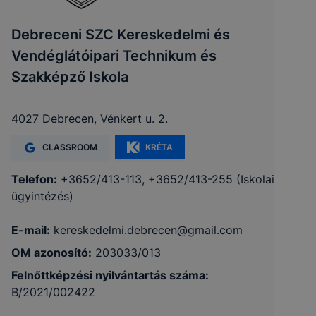
Debreceni SZC Kereskedelmi és
Vendéglátóipari Technikum és
Szakképző Iskola
4027 Debrecen, Vénkert u. 2.
CLASSROOM
KRÉTA
Telefon:
+3652/413-113, +3652/413-255 (Iskolai
ügyintézés)
E-mail:
kereskedelmi.debrecen@gmail.com
OM azonosító:
203033/013
Felnőttképzési nyilvántartás száma:
B/2021/002422