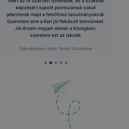
mert az itt szerzett ismeretek, és a szakmai
képzésért kapott pontszámok sokat
jelentenek majd a felsőfokú tanulmányoknál.
Szerintem erre a Keri jól felkészít bennünket.
Jól érzem magam ebben a közegben,
szeretem ezt az iskolát.
Diákvélemény-Erdei Tamás Szilveszter