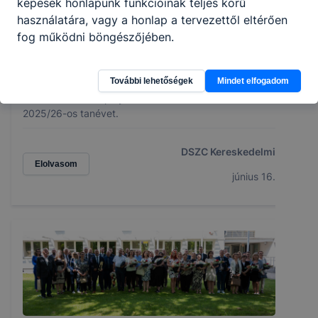
képesek honlapunk funkcióinak teljes körű
használatára, vagy a honlap a tervezettől eltérően
fog működni böngészőjében.
Kerisek évzárója
További lehetőségek
Mindet elfogadom
Iskolánkban ünnepélyes keretek között zártuk a
2025/26-os tanévet.
DSZC Kereskedelmi
Elolvasom
június 16.