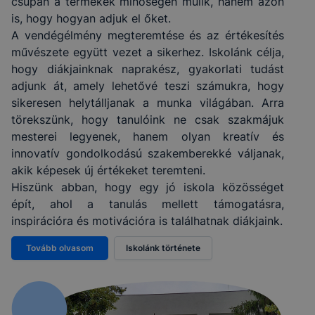
csupán a termékek minőségén múlik, hanem azon
is, hogy hogyan adjuk el őket.
A vendégélmény megteremtése és az értékesítés
művészete együtt vezet a sikerhez. Iskolánk célja,
hogy diákjainknak naprakész, gyakorlati tudást
adjunk át, amely lehetővé teszi számukra, hogy
sikeresen helytálljanak a munka világában. Arra
törekszünk, hogy tanulóink ne csak szakmájuk
mesterei legyenek, hanem olyan kreatív és
innovatív gondolkodású szakemberekké váljanak,
akik képesek új értékeket teremteni.
Hiszünk abban, hogy egy jó iskola közösséget
épít, ahol a tanulás mellett támogatásra,
inspirációra és motivációra is találhatnak diákjaink.
Tovább olvasom
Iskolánk története