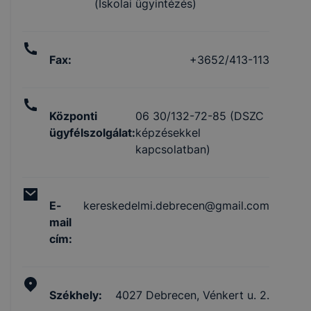
(Iskolai ügyintézés)
Fax
:
+3652/413-113
Központi
06 30/132-72-85 (DSZC
ügyfélszolgálat
:
képzésekkel
kapcsolatban)
E-
kereskedelmi.debrecen@gmail.com
mail
cím
:
Székhely
:
4027 Debrecen, Vénkert u. 2.