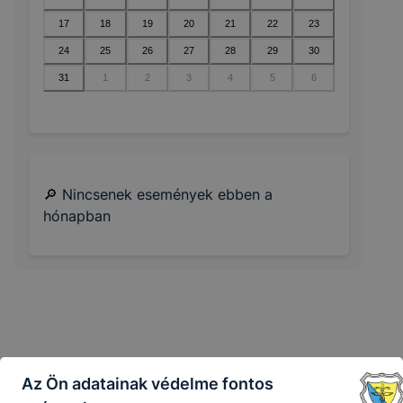
17
18
19
20
21
22
23
24
25
26
27
28
29
30
31
1
2
3
4
5
6
🔎 Nincsenek események ebben a
hónapban
Az Ön adatainak védelme fontos