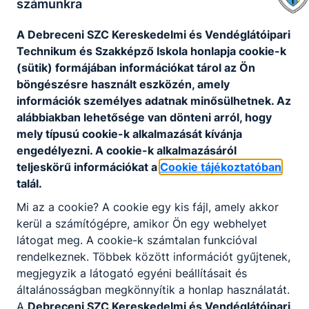
számunkra
A Debreceni SZC Kereskedelmi és Vendéglátóipari
Technikum és Szakképző Iskola honlapja cookie-k
(sütik) formájában információkat tárol az Ön
böngészésre használt eszközén, amely
információk személyes adatnak minősülhetnek. Az
alábbiakban lehetősége van dönteni arról, hogy
Érettségi után is
mely típusú cookie-k alkalmazását kívánja
engedélyezni. A cookie-k alkalmazásáról
várunk
teljeskörű információkat a
Cookie tájékoztatóban
talál.
Mi az a cookie? A cookie egy kis fájl, amely akkor
kerül a számítógépre, amikor Ön egy webhelyet
látogat meg. A cookie-k számtalan funkcióval
Felnőttként is
rendelkeznek. Többek között információt gyűjtenek,
tanulhatsz nálunk
megjegyzik a látogató egyéni beállításait és
általánosságban megkönnyítik a honlap használatát.
A
Debreceni SZC Kereskedelmi és Vendéglátóipari