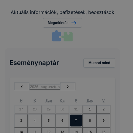
Aktuális információk, befizetések, beosztások
Megtekintés
Eseménynaptár
Mutasd mind
‹
›
2026. augusztus
H
K
Sze
Cs
P
Szo
V
27
28
29
30
31
1
2
3
4
5
6
7
8
9
10
11
12
13
14
15
16